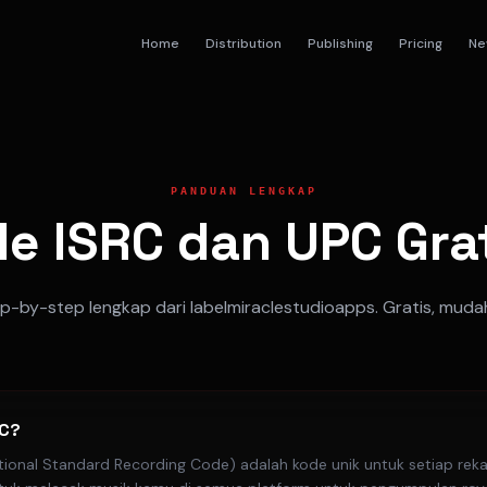
Home
Distribution
Publishing
Pricing
Ne
PANDUAN LENGKAP
e ISRC dan UPC Gra
-by-step lengkap dari labelmiraclestudioapps. Gratis, muda
RC?
ational Standard Recording Code) adalah kode unik untuk setiap rek