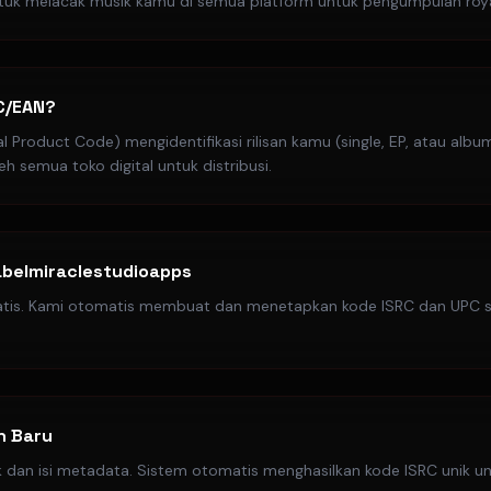
tuk melacak musik kamu di semua platform untuk pengumpulan royal
C/EAN?
l Product Code) mengidentifikasi rilisan kamu (single, EP, atau alb
eh semua toko digital untuk distribusi.
labelmiraclestudioapps
ratis. Kami otomatis membuat dan menetapkan kode ISRC dan UPC
an Baru
 dan isi metadata. Sistem otomatis menghasilkan kode ISRC unik un