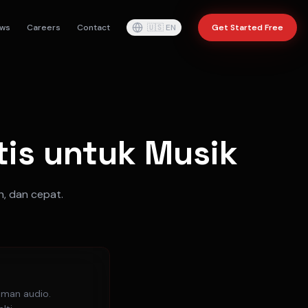
ws
Careers
Contact
🇺🇸
EN
Get Started Free
tis untuk Musik
h, dan cepat.
aman audio.