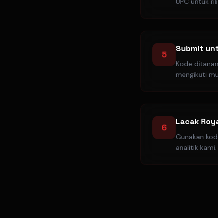
UPC untuk ril
Submit unt
5
Kode ditanam
mengikuti mu
Lacak Roya
6
Gunakan kode
analitik kami.