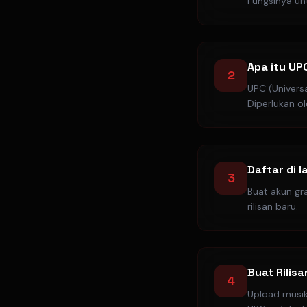
Fungsinya un
Apa itu UP
2
UPC (Universa
Diperlukan ol
Daftar di 
3
Buat akun g
rilisan baru.
Buat Rilis
4
Upload musik