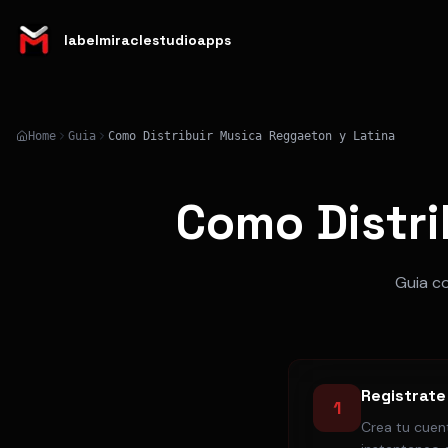
labelmiraclestudioapps
Home
Guia
Como Distribuir Musica Reggaeton y Latina
Como Distri
Guia co
Registrate
1
Crea tu cuent