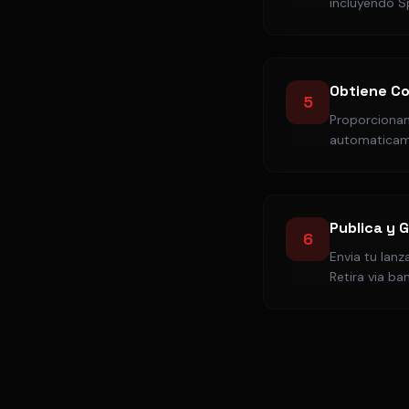
incluyendo S
Obtiene Co
5
Proporcionam
automaticame
Publica y 
6
Envia tu lanz
Retira via ba