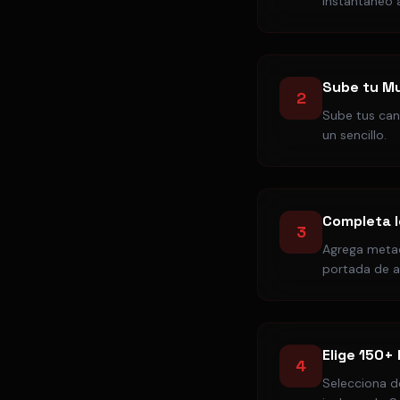
instantaneo a
Sube tu M
2
Sube tus can
un sencillo.
Completa l
3
Agrega metada
portada de a
Elige 150+
4
Selecciona d