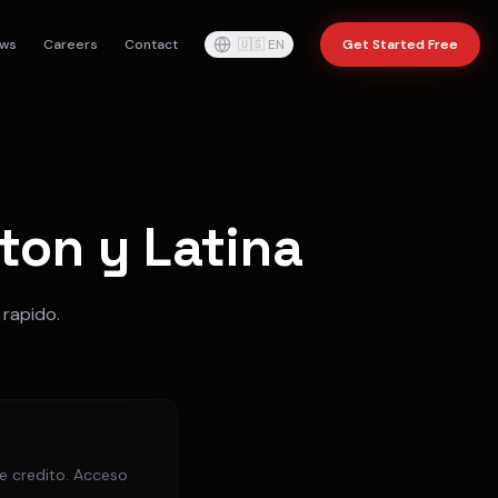
ws
Careers
Contact
🇺🇸
EN
Get Started Free
ton y Latina
 rapido.
de credito. Acceso