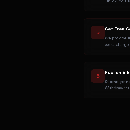
TikTok, YouT
Get Free 
5
We provide f
extra charge.
Publish & 
6
Submit your r
Withdraw via 