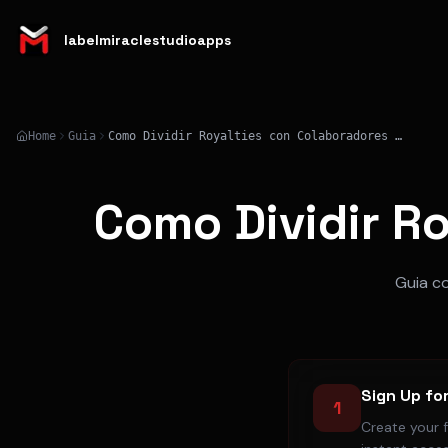
labelmiraclestudioapps
Home
Guia
Como Dividir Royalties con Colaboradores en 2026
Como Dividir R
Guia co
Sign Up fo
1
Create your 