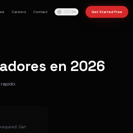
ws
Careers
Contact
🇺🇸
EN
Get Started Free
radores en 2026
 rapido.
 required. Get