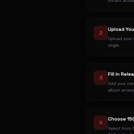
instant acces
Upload You
2
Upload your t
single.
Fill in Rele
3
Add your meta
album artwor
Choose 15
4
Select from 1