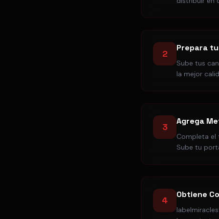
distribuir en
Prepara tu
2
Sube tus ca
la mejor cal
Agrega Me
3
Completa el t
Sube tu por
Obtiene Co
4
labelmiracle