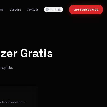
ws
Careers
Contact
🇺🇸
EN
Get Started Free
zer Gratis
 rapido.
ta te da acceso a