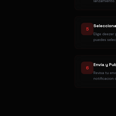
lanzamiento. 
Selecciona
5
Elige deezer
puedes selecc
Envia y Pub
6
Revisa tu env
notificacion