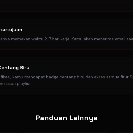
rsetujuan
asanya memakan waktu 2-7 hari kerja. Kamu akan menerima email saat 
Centang Biru
rifikasi, kamu mendapat badge centang biru dan akses semua fitur Sp
ission playlist.
Panduan Lainnya