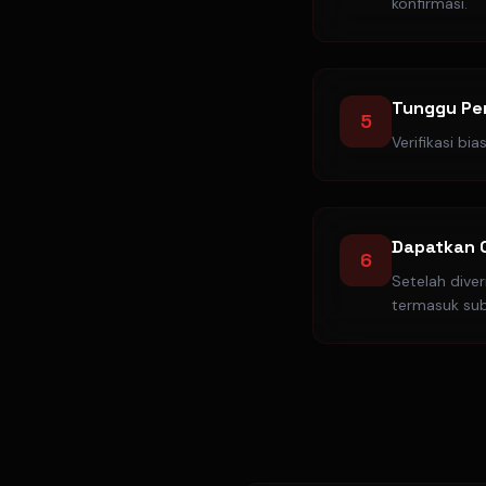
konfirmasi.
Tunggu Pe
5
Verifikasi bi
Dapatkan 
6
Setelah dive
termasuk subm