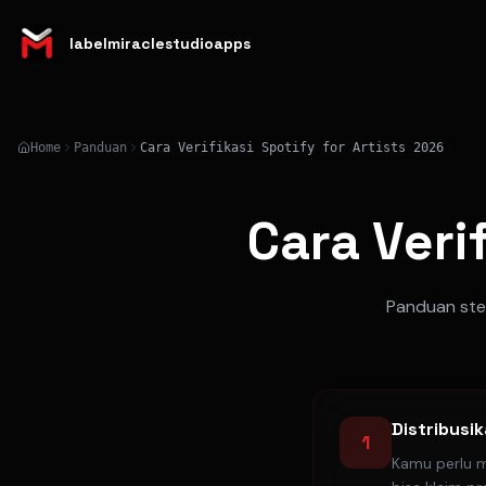
labelmiraclestudioapps
Home
Panduan
Cara Verifikasi Spotify for Artists 2026
Cara Veri
Panduan step
Distribusi
1
Kamu perlu mi