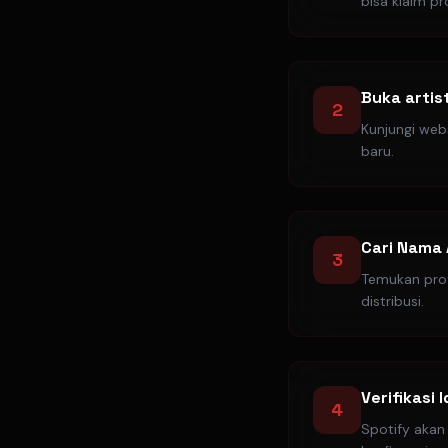
bisa klaim prof
Buka artis
2
Kunjungi webs
baru.
Cari Nama 
3
Temukan prof
distribusi.
Verifikasi 
4
Spotify akan 