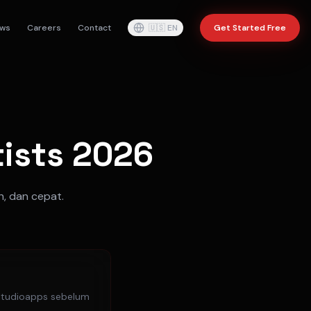
ws
Careers
Contact
🇺🇸
EN
Get Started Free
tists 2026
h, dan cepat.
lestudioapps sebelum